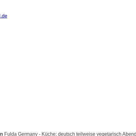
l.de
in
Fulda Germany - Küche: deutsch teilweise vegetarisch Aben