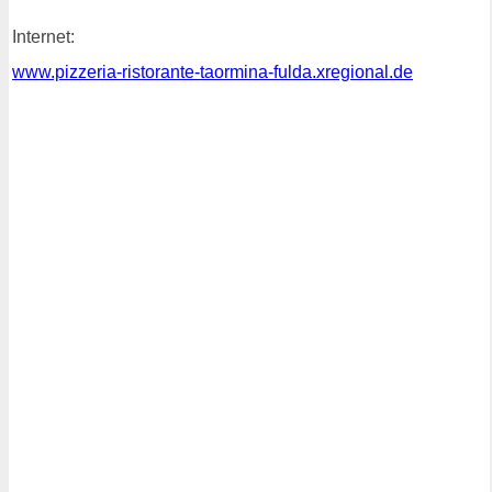
Internet:
www.pizzeria-ristorante-taormina-fulda.xregional.de